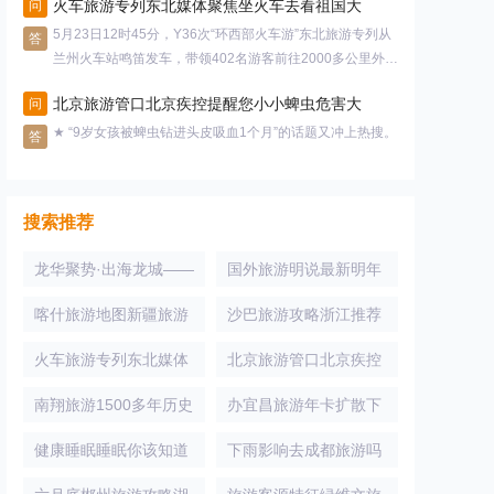
火车旅游专列东北媒体聚焦坐火车去看祖国大
问
5月23日12时45分，Y36次“环西部火车游”东北旅游专列从
答
兰州火车站鸣笛发车，带领402名游客前往2000多公里外的
东北
北京旅游管口北京疾控提醒您小小蜱虫危害大
问
★ “9岁女孩被蜱虫钻进头皮吸血1个月”的话题又冲上热搜。
答
搜索推荐
龙华聚势·出海龙城——
国外旅游明说最新明年
俄罗斯萨达沃轻工业国
从这座世界级机场出行
喀什旅游地图新疆旅游
沙巴旅游攻略浙江推荐
际论坛 圆满成功
喀什附近自驾游地图
性价比高又方便的海岛
火车旅游专列东北媒体
北京旅游管口北京疾控
聚焦坐火车去看祖国大
提醒您小小蜱虫危害大
南翔旅游1500多年历史
办宜昌旅游年卡扩散下
的南翔古镇你去过
个月起宜昌旅游年卡有
健康睡眠睡眠你该知道
下雨影响去成都旅游吗
的十件事
注意今日四川多地有大