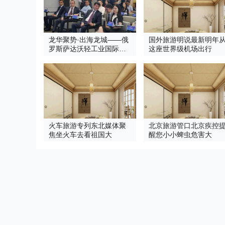
龙华聚势·出海龙城——俄
国外旅游明说最新明年
罗斯萨达沃轻工业国际论
这座世界级机场出行
坛 圆满成功
火车旅游专列东北媒体聚
北京旅游管口北京疾控
焦坐火车去看祖国大
醒您小小蜱虫危害大