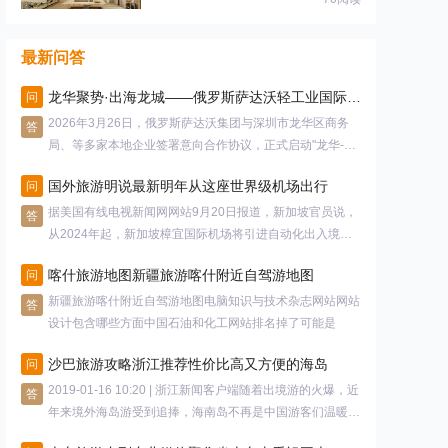
最新问答
龙华聚势·出海龙城——俄罗斯萨达沃轻工业国际论坛 圆满成功
问
2026年3月26日，俄罗斯萨达沃集团与深圳市龙华区商务
答
局、等多家本地企业签署意向合作协议，正式启动"龙华-萨
达
国外旅游明说最新明年从这座世界级机场出行
问
据美国有线电视新闻网网站9月20日报道，新加坡官员说，
答
从2024年起，新加坡樟宜国际机场将引进自动化出入境检
查
喀什旅游地图新疆旅游喀什附近自驾游地图
问
新疆旅游喀什附近自驾游地图电脑知识与技术杂志网站网站
答
设计包含哪些方面中国石油和化工网站排名掉了可能是
沙巴旅游攻略浙江推荐性价比高又方便的海岛
问
2019-01-16 10:20 | 浙江新闻客户端随着出境游的火爆，近
答
年来境外海岛游受到追捧，海南岛不再是中国游客们温暖过
冬