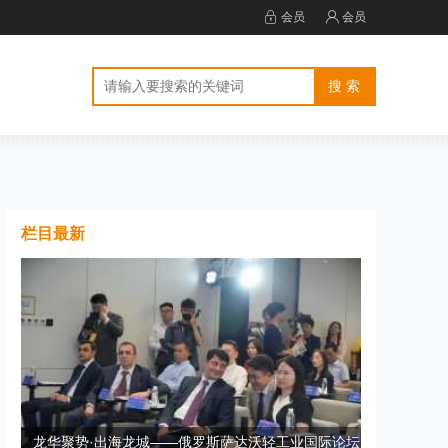
会员
会员
栏目最新
龙华聚势·出海龙城——俄罗斯萨达沃轻工业国际论坛