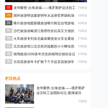
圆满成功
龙华聚势·出海龙城——俄罗斯萨达沃轻工
70阅读
业国际论坛 圆满成功
国外旅游明说最新明年从这座世界级机场
54阅读
出行
喀什旅游地图新疆旅游喀什附近自驾游地
68阅读
图
沙巴旅游攻略浙江推荐性价比高又方便的
75阅读
海岛
火车旅游专列东北媒体聚焦坐火车去看祖
57阅读
国大
北京旅游管口北京疾控提醒您小小蜱虫危
70阅读
害大
南翔旅游1500多年历史的南翔古镇你去过
47阅读
办宜昌旅游年卡扩散下个月起宜昌旅游年
53阅读
卡有
栏目热点
龙华聚势·出海龙城——俄罗斯萨
达沃轻工业国际论坛 圆满成功
70阅读