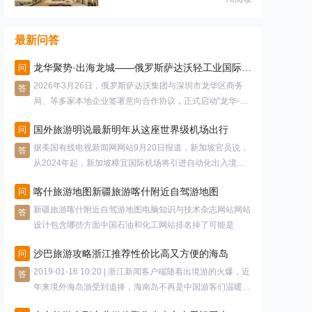
最新问答
龙华聚势·出海龙城——俄罗斯萨达沃轻工业国际论坛 圆满成功
问
2026年3月26日，俄罗斯萨达沃集团与深圳市龙华区商务
答
局、等多家本地企业签署意向合作协议，正式启动"龙华-萨
达
国外旅游明说最新明年从这座世界级机场出行
问
据美国有线电视新闻网网站9月20日报道，新加坡官员说，
答
从2024年起，新加坡樟宜国际机场将引进自动化出入境检
查
喀什旅游地图新疆旅游喀什附近自驾游地图
问
新疆旅游喀什附近自驾游地图电脑知识与技术杂志网站网站
答
设计包含哪些方面中国石油和化工网站排名掉了可能是
沙巴旅游攻略浙江推荐性价比高又方便的海岛
问
2019-01-16 10:20 | 浙江新闻客户端随着出境游的火爆，近
答
年来境外海岛游受到追捧，海南岛不再是中国游客们温暖过
冬