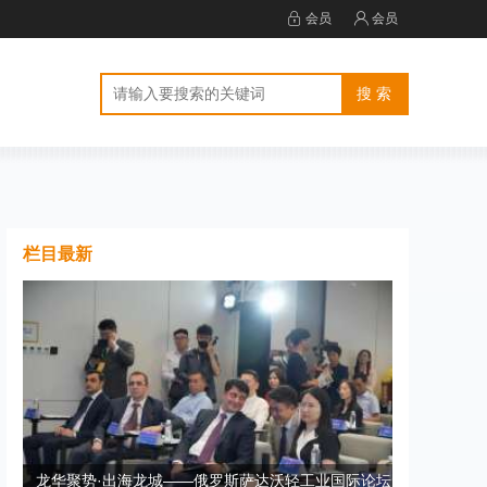
会员
会员
栏目最新
龙华聚势·出海龙城——俄罗斯萨达沃轻工业国际论坛