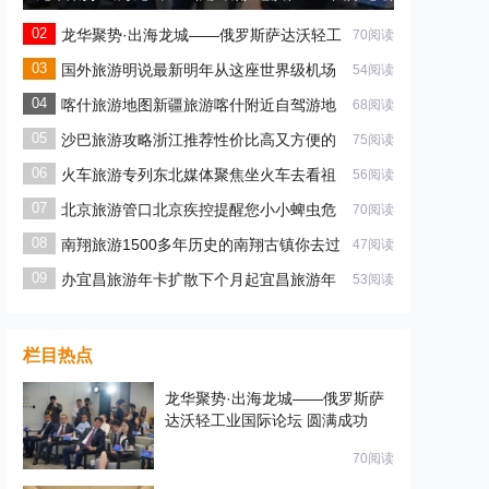
圆满成功
龙华聚势·出海龙城——俄罗斯萨达沃轻工
70阅读
业国际论坛 圆满成功
国外旅游明说最新明年从这座世界级机场
54阅读
出行
喀什旅游地图新疆旅游喀什附近自驾游地
68阅读
图
沙巴旅游攻略浙江推荐性价比高又方便的
75阅读
海岛
火车旅游专列东北媒体聚焦坐火车去看祖
56阅读
国大
北京旅游管口北京疾控提醒您小小蜱虫危
70阅读
害大
南翔旅游1500多年历史的南翔古镇你去过
47阅读
办宜昌旅游年卡扩散下个月起宜昌旅游年
53阅读
卡有
栏目热点
龙华聚势·出海龙城——俄罗斯萨
达沃轻工业国际论坛 圆满成功
70阅读