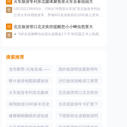
火车旅游专列东北媒体聚焦坐火车去看祖国大
问
5月23日12时45分，Y36次“环西部火车游”东北旅游专列从
答
兰州火车站鸣笛发车，带领402名游客前往2000多公里外的
东北
北京旅游管口北京疾控提醒您小小蜱虫危害大
问
★ “9岁女孩被蜱虫钻进头皮吸血1个月”的话题又冲上热搜。
答
搜索推荐
龙华聚势·出海龙城——
国外旅游明说最新明年
俄罗斯萨达沃轻工业国
从这座世界级机场出行
喀什旅游地图新疆旅游
沙巴旅游攻略浙江推荐
际论坛 圆满成功
喀什附近自驾游地图
性价比高又方便的海岛
火车旅游专列东北媒体
北京旅游管口北京疾控
聚焦坐火车去看祖国大
提醒您小小蜱虫危害大
南翔旅游1500多年历史
办宜昌旅游年卡扩散下
的南翔古镇你去过
个月起宜昌旅游年卡有
健康睡眠睡眠你该知道
下雨影响去成都旅游吗
的十件事
注意今日四川多地有大