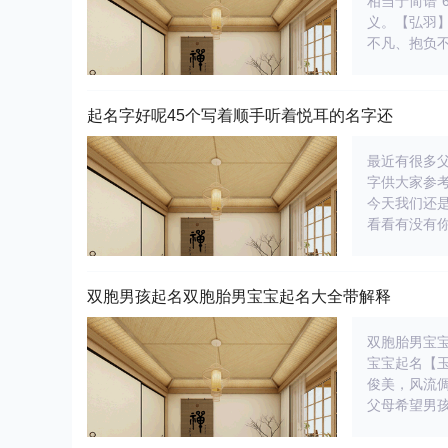
相当于简谱“
义。【弘羽】
不凡、抱负
起名字好呢45个写着顺手听着悦耳的名字还
最近有很多
字供大家参
今天我们还
看看有没有
双胞男孩起名双胞胎男宝宝起名大全带解释
双胞胎男宝
宝宝起名【
俊美，风流
父母希望男