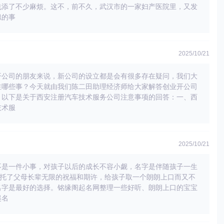
也添了不少麻烦。这不，前不久，武汉市的一家妇产医院里，又发
似的事
2025/10/21
开公司的朋友来说，新公司的设立都是会有很多存在疑问，我们大
注哪些事？今天就由我们陈二田助理经济师给大家解答创业开公司
，以下是关于西安注册汽车技术服务公司注意事项的回答：一、西
技术服
2025/10/21
不是一件小事，对孩子以后的成长不容小觑，名字是伴随孩子一生
寄托了父母长辈无限的祝福和期许，给孩子取一个朗朗上口而又不
名字是最好的选择。铭缘阁起名网整理一些好听、朗朗上口的宝宝
起名