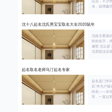
以后，不少
名，如谭鑫培
沈十八起名沈氏男宝宝取名大全2020鼠年
沈姓主要源
听的名字，供
健哲 沈云彦
沈景阳沈乐奕
起名取名老师马汀起名专家
起名是门学
氏”作为户
的名——水
军，一直以