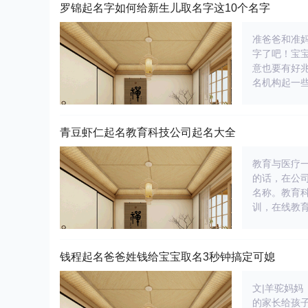
罗锦起名字如何给新生儿取名字这10个名字
准爸爸和准
字了吧！宝
意也要有好
名机构起一
青豆虾仁起名教育科技公司起名大全
教育与医疗
的话，在公
名称。教育
训，在线教
钱程起名爸爸姓钱给宝宝取名3秒钟搞定可媳
文|羊驼妈
的家长给孩