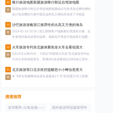
喀什旅游地图新疆旅游喀什附近自驾游地图
问
新疆旅游喀什附近自驾游地图电脑知识与技术杂志网站网站
答
设计包含哪些方面中国石油和化工网站排名掉了可能是
沙巴旅游攻略浙江推荐性价比高又方便的海岛
问
2019-01-16 10:20 | 浙江新闻客户端随着出境游的火爆，近
答
年来境外海岛游受到追捧，海南岛不再是中国游客们温暖过
冬
火车旅游专列东北媒体聚焦坐火车去看祖国大
问
5月23日12时45分，Y36次“环西部火车游”东北旅游专列从
答
兰州火车站鸣笛发车，带领402名游客前往2000多公里外的
东北
北京旅游管口北京疾控提醒您小小蜱虫危害大
问
★ “9岁女孩被蜱虫钻进头皮吸血1个月”的话题又冲上热搜。
答
搜索推荐
龙华聚势·出海龙城——
国外旅游明说最新明年