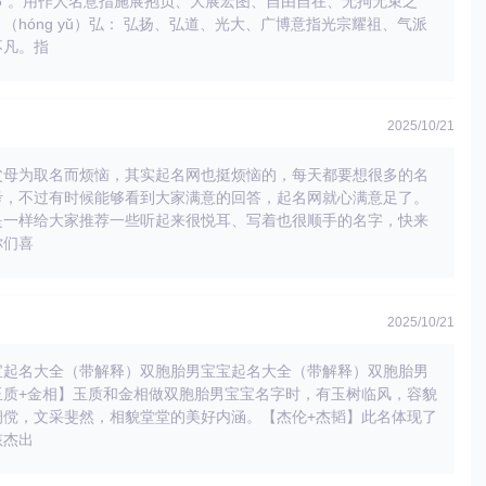
6”。用作人名意指施展抱负、大展宏图、自由自在、无拘无束之
（hóng yǔ）弘： 弘扬、弘道、光大、广博意指光宗耀祖、气派
不凡。指
2025/10/21
父母为取名而烦恼，其实起名网也挺烦恼的，每天都要想很多的名
考，不过有时候能够看到大家满意的回答，起名网就心满意足了。
是一样给大家推荐一些听起来很悦耳、写着也很顺手的名字，快来
你们喜
2025/10/21
宝起名大全（带解释）双胞胎男宝宝起名大全（带解释）双胞胎男
玉质+金相】玉质和金相做双胞胎男宝宝名字时，有玉树临风，容貌
倜傥，文采斐然，相貌堂堂的美好内涵。【杰伦+杰韬】此名体现了
孩杰出