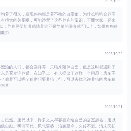
2025/10/22
养狗养了很久，发现狗狗都是养不熟的白眼狼，为什么狗狗会养不
主有很大的关系哦，可能违背了这些养狗的常识，下面大家一起来
识1：养狗需要培养感情养狗不是简单的喂食就可以了，如果狗狗很
知能力
2025/10/22
外漂泊的人们，都会选择养一只猫来陪伴自己，但是这时就遇到了
房东是否允许养猫。在知乎上，有人提出了这样一个问题：房东不
办？偷养可以吗？租房想要养猫，行，可以去找允许养猫的房东租
房东禁
2025/10/21
自古已然。唐代以来，许多文人墨客喜欢给自己的居室起名，用以
勖勉自励。明清两代，风气更盛，沿袭至今，久传不衰。清末民初