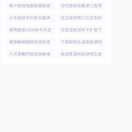
俄罗斯萨达沃轻工业国
从这座世界级机场出行
喀什旅游地图新疆旅游
沙巴旅游攻略浙江推荐
际论坛 圆满成功
喀什附近自驾游地图
性价比高又方便的海岛
火车旅游专列东北媒体
北京旅游管口北京疾控
聚焦坐火车去看祖国大
提醒您小小蜱虫危害大
南翔旅游1500多年历史
办宜昌旅游年卡扩散下
的南翔古镇你去过
个月起宜昌旅游年卡有
健康睡眠睡眠你该知道
下雨影响去成都旅游吗
的十件事
注意今日四川多地有大
六月底郴州旅游攻略湖
旅游客源特征绿维文旅
南郴州仰天湖大草原旅
旅游项目客源市场的分