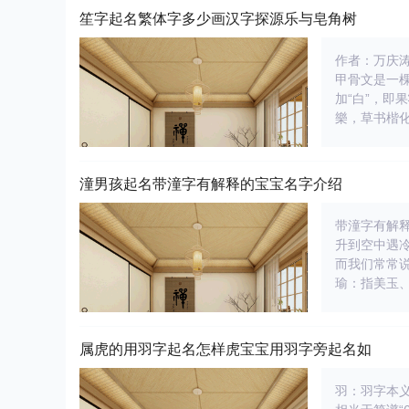
笙字起名繁体字多少画汉字探源乐与皂角树
作者：万庆涛
甲骨文是一
加“白”，即
樂，草书楷
潼男孩起名带潼字有解释的宝宝名字介绍
带潼字有解释
升到空中遇
而我们常常说
瑜：指美玉
属虎的用羽字起名怎样虎宝宝用羽字旁起名如
羽：羽字本