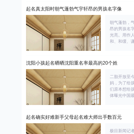
起名真太阳时朝气蓬勃气宇轩昂的男孩名字像
朝气蓬勃，
昂的男孩名
光亮。用作
和、和缓、
沈阳小孩起名晒晒沈阳重名率最高的20个姓
二胎开放至今
妈，为了给
们原本想给
体曝光中国
起名确实好难新手父母起名难大师出手数百元
极目新闻记者