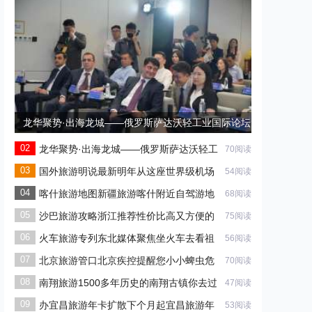
龙华聚势·出海龙城——俄罗斯萨达沃轻工业国际论坛
圆满成功
龙华聚势·出海龙城——俄罗斯萨达沃轻工
70阅读
业国际论坛 圆满成功
国外旅游明说最新明年从这座世界级机场
54阅读
出行
喀什旅游地图新疆旅游喀什附近自驾游地
68阅读
图
沙巴旅游攻略浙江推荐性价比高又方便的
75阅读
海岛
火车旅游专列东北媒体聚焦坐火车去看祖
56阅读
国大
北京旅游管口北京疾控提醒您小小蜱虫危
70阅读
害大
南翔旅游1500多年历史的南翔古镇你去过
47阅读
办宜昌旅游年卡扩散下个月起宜昌旅游年
53阅读