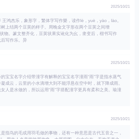
2025/10/21
 王鸿杰乐，象形字，繁体字写作樂，读作lè，yuè，yào，lào。
棵树上结两个豆荚的样子。周晚金文字形在两个豆荚之间增
果状物。篆文整齐化，豆荚状果实讹化为幺，隶变后，楷书写作
化后写作乐。异
2025/10/21
的宝宝名字介绍带潼字有解释的宝宝名字潼雨“雨”字是指水蒸气
冷凝成云，云里的小水滴增大到不能浮悬在空中时，就下降成雨。
女人是水做的，所以运用“雨”字搭配潼字更具有柔和之美。瑜潼
、
2025/10/21
义是指鸟的毛或用羽毛做的事物，还有一种意思是古代五音之一，