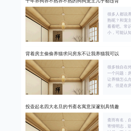
十年养狗养不熟养不熟的狗狗宠主几乎都违背
很多人都说
熟呢？和宠
看看吧。常
小，可能认
背着房主偷偷养猫求问房东不让我养猫我可以
很多独自在
一个问题：
让养猫怎么
房。但是在
投壶起名四大名旦的书斋名寓意深邃别具情趣
斋而有名，
寄情明志，