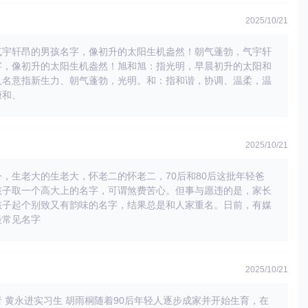
2025/10/21
气宇轩昂的男孩名字，像初升的太阳生机盎然！朝气蓬勃，气宇轩
字，像初升的太阳生机盎然！旭和旭：指光明，早晨初升的太阳和
人名意指新生力、朝气蓬勃，光明。和：指和谐，协调、温柔，温
谦和、
2025/10/21
，生老大的生老大，怀老二的怀老二，70后和80后这批年轻爸
孩子取一个高大上的名字，可谓煞费苦心。但事与愿违的是，家长
孩子起个别致又有韵味的名字，结果总是和人家重名。日前，有媒
最常见名字
2025/10/21
 黄永进实习生 胡雨桐随着90后年轻人逐步成家并开始生育，在