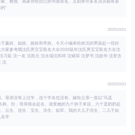
作家、教授、画家亦给自己的书斋命名。京剧界许多名演员都有斋
的“
2025/10/21
出于嬴姓、姒姓、姬姓和芈姓。今天小编来给姓沈的男孩起一些好
大家参考哦沈氏男宝宝取名大全2020鼠年沈氏男宝宝取名大全沈
 沈习延 沈一友 沈凯元 沈永瑞沈和祥 沈铭琛 沈梦书 沈皓华 沈誉含
 沈
2025/10/21
问。母亲没有上过学，连个学名也没有。嫁给父亲一直以“马孟
籍名称。但，母亲很会起名。就拿她的九个孙子来说，六个是奶奶起
生、云生、连生、宝生、洪生、如军。我的大儿子洪生、二儿子如
乳名学