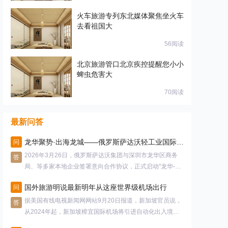
火车旅游专列东北媒体聚焦坐火车
去看祖国大
56阅读
北京旅游管口北京疾控提醒您小小
蜱虫危害大
70阅读
最新问答
龙华聚势·出海龙城——俄罗斯萨达沃轻工业国际论坛 圆满成功
问
2026年3月26日，俄罗斯萨达沃集团与深圳市龙华区商务
答
局、等多家本地企业签署意向合作协议，正式启动"龙华-萨
达
国外旅游明说最新明年从这座世界级机场出行
问
据美国有线电视新闻网网站9月20日报道，新加坡官员说，
答
从2024年起，新加坡樟宜国际机场将引进自动化出入境检
查