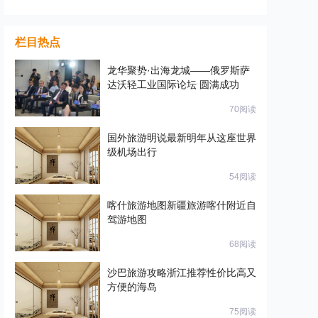
卡有
栏目热点
龙华聚势·出海龙城——俄罗斯萨
达沃轻工业国际论坛 圆满成功
70阅读
国外旅游明说最新明年从这座世界
级机场出行
54阅读
喀什旅游地图新疆旅游喀什附近自
驾游地图
68阅读
沙巴旅游攻略浙江推荐性价比高又
方便的海岛
75阅读